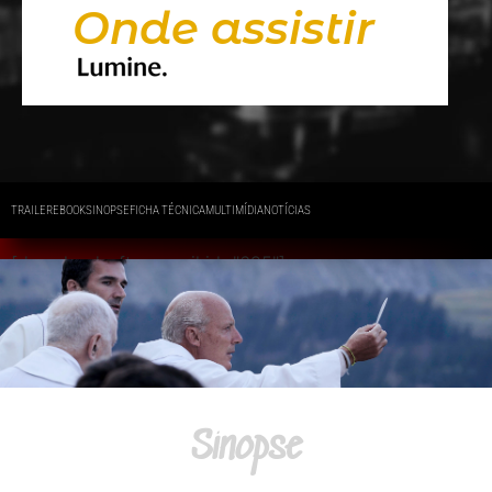
Onde assistir
TRAILER
EBOOK
SINOPSE
FICHA TÉCNICA
MULTIMÍDIA
NOTÍCIAS
[download_after_email id="695"]
Sinopse