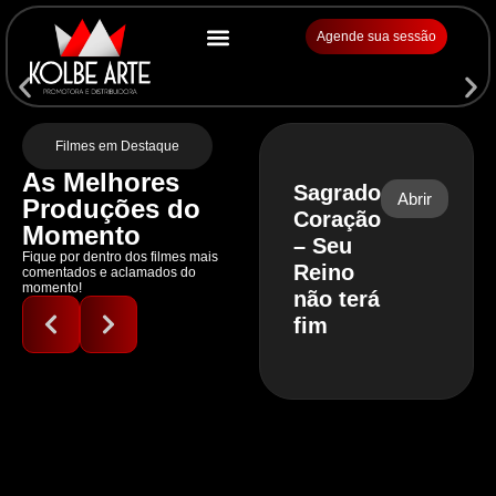
Agende sua sessão
Filmes em Destaque
As Melhores
Sagrado
Abrir
Produções do
Coração
Momento
– Seu
Fique por dentro dos filmes mais
Reino
comentados e aclamados do
momento!
não terá
fim