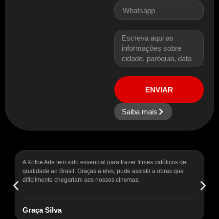
ENVIAR
Saiba mais
A Kolbe Arte tem sido essencial para trazer filmes católicos de
É 
qualidade ao Brasil. Graças a eles, pude assistir a obras que
fo
dificilmente chegariam aos nossos cinemas.
ad
Graça Silva
P