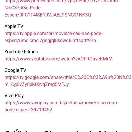
https://www.primevideo.com/-/pt/detail/O-C%C3%A9u-
N%C3%A3o-Pode-
Esperr/0FC1T4I8B10VJAEL9SNC01NK3Q
Apple TV
https://tv.apple.com/br/movie/o-ceu-nao-pode-
esperr/umc.cmc.7gngjql8kewo6lhftsqrtf97b
YouTube Filmes
https://www.youtube.com/watch?v=OFROayeKMrM
Google TV
https://tv.google.com/share/title/O%20C%C3%A9u%20N%
m=Cg0vZy8xMXNqZmg5MTJy
Vivo Play
https://www.vivoplay.com.br/details/movie/o-ceu-nao-
pode-esper-r-39719452