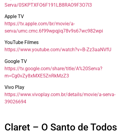
Serva/0SKPTXFO6F191LB8RAO9F3O7I3
Apple TV
https://tv.apple.com/br/movie/a-
serva/umc.cmc.6f99wpqjiq78v9s67wc982wpi
YouTube Filmes
https://www.youtube.com/watch?v=B-Zz3aaNVfU
Google TV
https://tv.google.com/share/title/A%20Serva?
m=Cg0vZy8xMXE5ZnRkMzZ3
Vivo Play
https://www.vivoplay.com.br/details/movie/a-serva-
39026694
Claret – O Santo de Todos