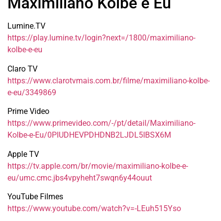
Maximiliano Kolbe e Eu
Lumine.TV
https://play.lumine.tv/login?next=/1800/maximiliano-
kolbe-e-eu
Claro TV
https://www.clarotvmais.com.br/filme/maximiliano-kolbe-
e-eu/3349869
Prime Video
https://www.primevideo.com/-/pt/detail/Maximiliano-
Kolbe-e-Eu/0PIUDHEVPDHDNB2LJDL5IBSX6M
Apple TV
https://tv.apple.com/br/movie/maximiliano-kolbe-e-
eu/umc.cmc.jbs4vpyheht7swqn6y44ouut
YouTube Filmes
https://www.youtube.com/watch?v=-LEuh515Yso