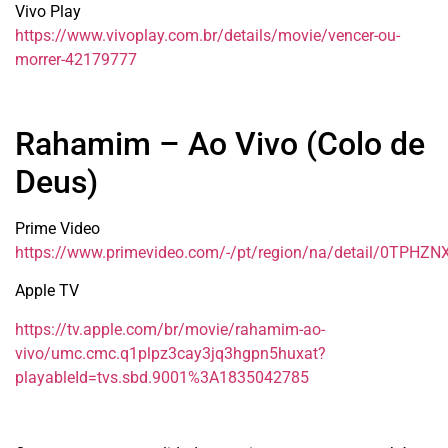
Vivo Play
https://www.vivoplay.com.br/details/movie/vencer-ou-
morrer-42179777
Rahamim – Ao Vivo (Colo de
Deus)
Prime Video
https://www.primevideo.com/-/pt/region/na/detail/0TP
Apple TV
https://tv.apple.com/br/movie/rahamim-ao-
vivo/umc.cmc.q1plpz3cay3jq3hgpn5huxat?
playableId=tvs.sbd.9001%3A1835042785