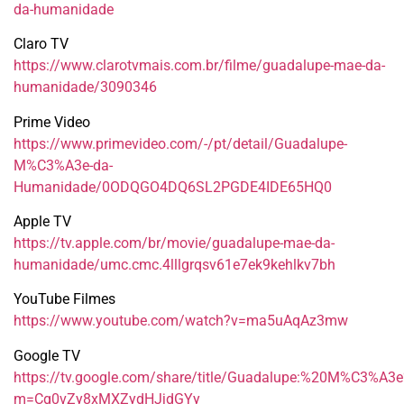
da-humanidade
Claro TV
https://www.clarotvmais.com.br/filme/guadalupe-mae-da-
humanidade/3090346
Prime Video
https://www.primevideo.com/-/pt/detail/Guadalupe-
M%C3%A3e-da-
Humanidade/0ODQGO4DQ6SL2PGDE4IDE65HQ0
Apple TV
https://tv.apple.com/br/movie/guadalupe-mae-da-
humanidade/umc.cmc.4lllgrqsv61e7ek9kehlkv7bh
YouTube Filmes
https://www.youtube.com/watch?v=ma5uAqAz3mw
Google TV
https://tv.google.com/share/title/Guadalupe:%20M%C3%
m=Cg0vZy8xMXZydHJjdGYy