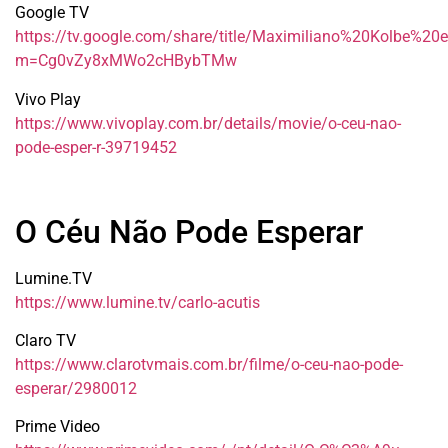
Google TV
https://tv.google.com/share/title/Maximiliano%20Kolbe%2
m=Cg0vZy8xMWo2cHBybTMw
Vivo Play
https://www.vivoplay.com.br/details/movie/o-ceu-nao-
pode-esper-r-39719452
O Céu Não Pode Esperar
Lumine.TV
https://www.lumine.tv/carlo-acutis
Claro TV
https://www.clarotvmais.com.br/filme/o-ceu-nao-pode-
esperar/2980012
Prime Video