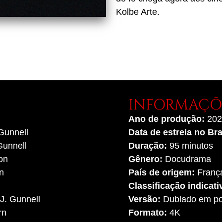
Kolbe Arte.
INFORMAÇÕE
Ano de produção:
202
Gunnell
Data de estreia no Bra
Gunnell
Duração:
95 minutos
on
Gênero:
Docudrama
n
País de origem:
Franç
Classificação indicati
J. Gunnell
Versão:
Dublado em po
rn
Formato:
4K