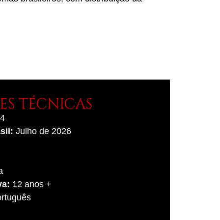
S TÉCNICAS
4
sil:
Julho de 2026
a
va:
12 anos +
rtuguês