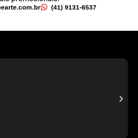
earte.com.br
(41) 9131-6537