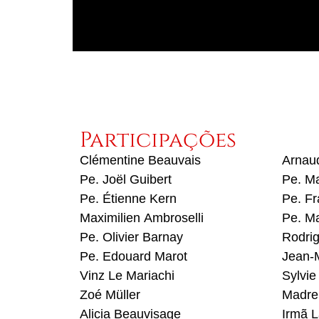
Participações
Clémentine Beauvais
Arnau
Pe. Joël Guibert
Pe. Ma
Pe. Étienne Kern
Pe. Fr
Maximilien Ambroselli
Pe. Ma
Pe. Olivier Barnay
Rodri
Pe. Edouard Marot
Jean-
Vinz Le Mariachi
Sylvie
Zoé Müller
Madre
Alicia Beauvisage
Irmã L