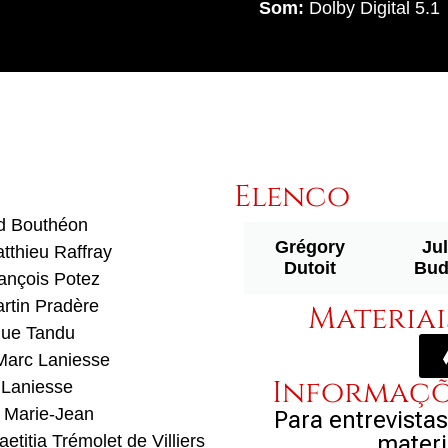
Som:
Dolby Digital 5.1
Elenco
d Bouthéon
Grégory
Jul
tthieu Raffray
Dutoit
Bud
ançois Potez
rtin Pradère
Materiai
gue Tandu
Marc Laniesse
Informaçõe
 Laniesse
 Marie-Jean
Para entrevistas
materi
aetitia Trémolet de Villiers