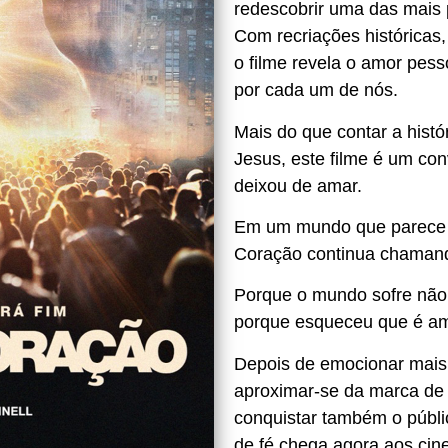
redescobrir uma das mais 
Com recriações históricas
o filme revela o amor pess
por cada um de nós.
Mais do que contar a hist
Jesus, este filme é um co
deixou de amar.
Em um mundo que parece t
Coração continua chaman
Porque o mundo sofre não
porque esqueceu que é a
Depois de emocionar mais 
aproximar-se da marca de
conquistar também o públi
de fé chega agora aos cine