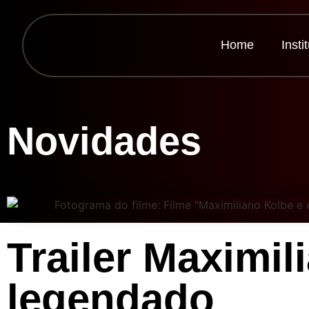
Home
Insti
Novidades
Trailer Maximil
legendado