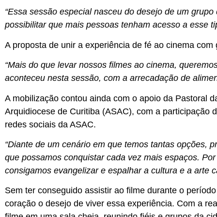
“Essa sessão especial nasceu do desejo de um grupo d
possibilitar que mais pessoas tenham acesso a esse 
A proposta de unir a experiência de fé ao cinema com
“Mais do que levar nossos filmes ao cinema, queremos
aconteceu nesta sessão, com a arrecadação de alimen
A mobilização contou ainda com o apoio da Pastoral d
Arquidiocese de Curitiba (ASAC), com a participação d
redes sociais da ASAC.
“Diante de um cenário em que temos tantas opções, pr
que possamos conquistar cada vez mais espaços. Por
consigamos evangelizar e espalhar a cultura e a arte 
Sem ter conseguido assistir ao filme durante o período
coração o desejo de viver essa experiência. Com a re
filme em uma sala cheia, reunindo fiéis e grupos da ci