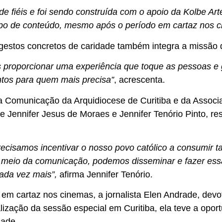
e fiéis e foi sendo construída com o apoio da Kolbe Ar
tipo de conteúdo, mesmo após o período em cartaz nos c
 gestos concretos de caridade também integra a missão 
 proporcionar uma experiência que toque as pessoas e 
tos para quem mais precisa”
, acrescenta.
a Comunicação da Arquidiocese de Curitiba e da Associ
e Jennifer Jesus de Moraes e Jennifer Tenório Pinto, r
ecisamos incentivar o nosso povo católico a consumir 
 meio da comunicação, podemos disseminar e fazer essa
cada vez mais”
,
afirma Jennifer Tenório.
 em cartaz nos cinemas, a jornalista Elen Andrade, devo
alização da sessão especial em Curitiba, ela teve a opo
dade.