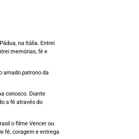
ádua, na Itália. Entrei
ntrei memórias, fé e
, o amado patrono da
nha conosco. Diante
o a fé através do
asil o filme Vencer ou
de fé, coragem e entrega