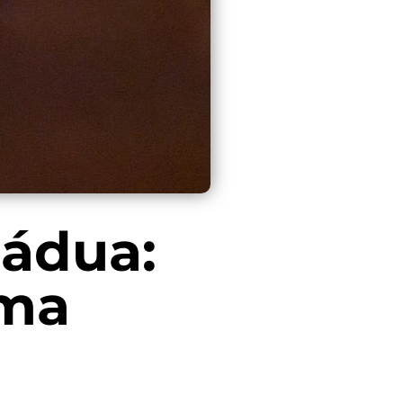
Pádua:
lma