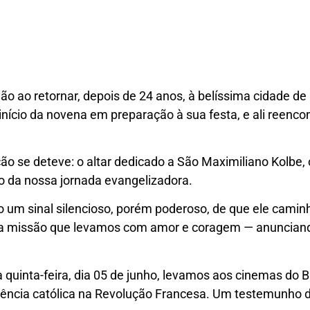
o ao retornar, depois de 24 anos, à belíssima cidade de P
início da novena em preparação à sua festa, e ali reenco
ção se deteve: o altar dedicado a São Maximiliano Kolbe
so da nossa jornada evangelizadora.
omo um sinal silencioso, porém poderoso, de que ele cami
da a missão que levamos com amor e coragem — anunciand
uinta-feira, dia 05 de junho, levamos aos cinemas do Br
stência católica na Revolução Francesa. Um testemunho 