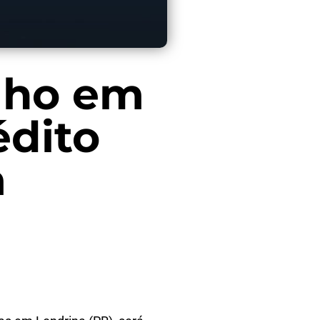
ilho em
édito
m