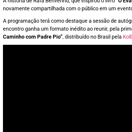
A história de Rafa Benvenhu, que inspirou o livro
“O Eva
novamente compartilhada com o público em um evento e
A programação terá como destaque a sessão de autógra
encontro ganha um formato inédito ao reunir, pela prim
Caminho com Padre Pio”
, distribuído no Brasil pela
Kol