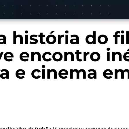
 história do f
ve encontro in
ura e cinema e