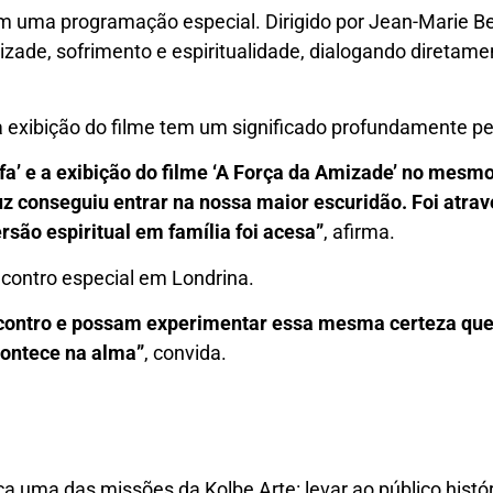
em uma programação especial. Dirigido por Jean-Marie B
e, sofrimento e espiritualidade, dialogando diretamen
 a exibição do filme tem um significado profundamente pe
afa’ e a exibição do filme ‘A Força da Amizade’ no mesm
z conseguiu entrar na nossa maior escuridão. Foi atrav
são espiritual em família foi acesa”
, afirma.
ncontro especial em Londrina.
contro e possam experimentar essa mesma certeza que
contece na alma”
, convida.
a uma das missões da Kolbe Arte: levar ao público histór