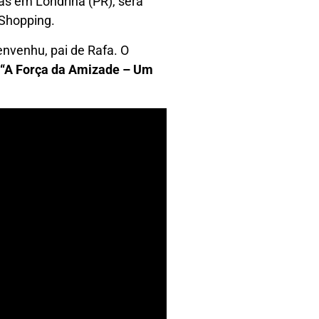
s em Londrina (PR), será
 Shopping.
nvenhu, pai de Rafa. O
“A Força da Amizade – Um