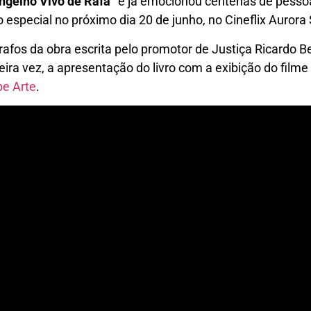
ngelho Vivo de Rafa”
e já emocionou centenas de pessoa
special no próximo dia 20 de junho, no Cineflix Aurora
fos da obra escrita pelo promotor de Justiça Ricardo Be
eira vez, a apresentação do livro com a exibição do filme
be Arte
.