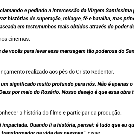
 clamando e pedindo a intercessão da Virgem Santíssima
traz histórias de superação, milagre, fé e batalha, mas p
aseada em testemunhos reais obtidos através do poder d
nos cinemas.
 de vocês para levar essa mensagem tão poderosa do San
lançamento realizado aos pés do Cristo Redentor.
 um significado muito profundo para nós. Não é apenas o
 Deus por meio do Rosário. Nosso desejo é que essa obra 
onhecer a história do filme e participar da produção.
i impactada. Quando li a história, pensei: é tudo que eu q
te transformador na vida das pessoas”
, disse.