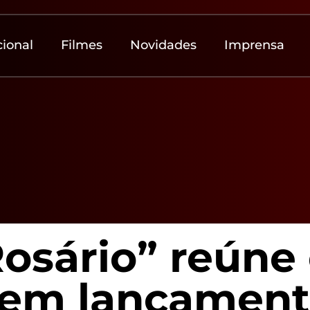
cional
Filmes
Novidades
Imprensa
osário” reúne
 em lançament