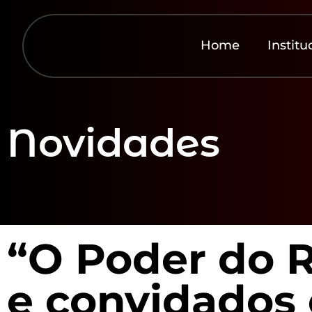
Home
Institu
Novidades
“O Poder do R
e convidados