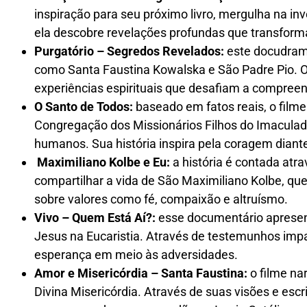
inspiração para seu próximo livro, mergulha na i
ela descobre revelações profundas que transforma
Purgatório – Segredos Revelados:
este docudrama
como Santa Faustina Kowalska e São Padre Pio. O
experiências espirituais que desafiam a compree
O Santo de Todos:
baseado em fatos reais, o filme
Congregação dos Missionários Filhos do Imaculado
humanos. Sua história inspira pela coragem diant
Maximiliano Kolbe e Eu:
a história é contada atra
compartilhar a vida de São Maximiliano Kolbe, que s
sobre valores como fé, compaixão e altruísmo.
Vivo – Quem Está Aí?:
esse documentário apresen
Jesus na Eucaristia. Através de testemunhos impac
esperança em meio às adversidades.
Amor e Misericórdia – Santa Faustina:
o filme na
Divina Misericórdia. Através de suas visões e esc