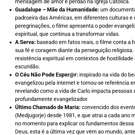
mensagem de amor e perdão na Igreja Católica.
Guadalupe – Mãe da Humanidade:
um documentári
padroeira das Américas, em diferentes culturas 
peregrinações, o filme apresenta o poder evange
espiritual, que continua a transformar vidas.
A Serva:
baseado em fatos reais, o filme conta a
sua fé e coragem diante da perseguição religiosa. 
resistência espiritual em contextos de hostilida
escuridão.
O Céu Não Pode Esper@r:
inspirado na vida do bea
evangelizou pela internet e tornou-se referência e
revelando como a vida de Carlo impacta pessoas a
profundamente evangelizador.
Último Chamado de Maria:
convencido dos event
(Medjugorje) desde 1981, e que atrai a cada ano 
no momento para explicar os fundamentos dessa
Deus, esta é a última vez que vêm ao mundo, ant