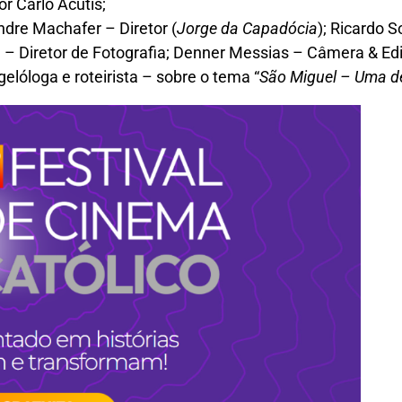
por Carlo Acutis;
dre Machafer – Diretor (
Jorge da Capadócia
); Ricardo 
– Diretor de Fotografia; Denner Messias – Câmera & Edi
elóloga e roteirista – sobre o tema “
São Miguel – Uma d