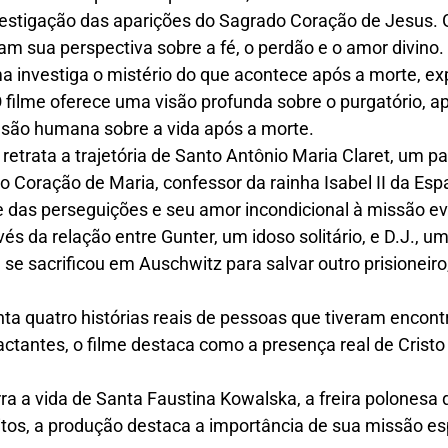
nvestigação das aparições do Sagrado Coração de Jesus. 
m sua perspectiva sobre a fé, o perdão e o amor divino.
 investiga o mistério do que acontece após a morte, exp
 filme oferece uma visão profunda sobre o purgatório,
nsão humana sobre a vida após a morte.
 retrata a trajetória de Santo Antônio Maria Claret, um pa
 Coração de Maria, confessor da rainha Isabel II da Esp
e das perseguições e seu amor incondicional à missão e
vés da relação entre Gunter, um idoso solitário, e D.J., 
e sacrificou em Auschwitz para salvar outro prisioneiro, G
ta quatro histórias reais de pessoas que tiveram encon
tantes, o filme destaca como a presença real de Cristo 
rra a vida de Santa Faustina Kowalska, a freira polonesa
ritos, a produção destaca a importância de sua missão esp