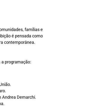
omunidades, famílias e
exibição é pensada como
ura contemporânea.
a a programação:
União.
aro.
im Andrea Demarchi.
ma.