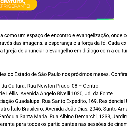
enta como um espaço de encontro e evangelização, onde c
através das imagens, a esperança e a força da fé. Cada 
da Igreja de anunciar o Evangelho em diálogo com a cult
dades do Estado de São Paulo nos próximos meses. Confir
 da Cultura. Rua Newton Prado, 08 – Centro.
 Léllis. Avenida Angelo Rivelli 1020, Jd. da Fonte.
iação Guadalupe. Rua Santo Expedito, 169, Residencial 
tro Ítalo Brasileiro. Avenida João Dias, 2046, Santo Am
aróquia Santa Maria. Rua Albino Demarchi, 1233, Jard
igerante para todos os participantes nas sessões de cine