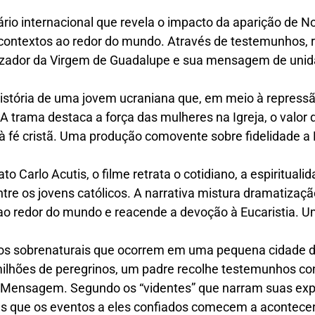
o internacional que revela o impacto da aparição de N
e contextos ao redor do mundo. Através de testemunhos,
lizador da Virgem de Guadalupe e sua mensagem de unid
 história de uma jovem ucraniana que, em meio à repres
A trama destaca a força das mulheres na Igreja, o valor d
de à fé cristã. Uma produção comovente sobre fidelidade
to Carlo Acutis, o filme retrata o cotidiano, a espiritual
ntre os jovens católicos. A narrativa mistura dramatizaç
o redor do mundo e reacende a devoção à Eucaristia. Um 
os sobrenaturais que ocorrem em uma pequena cidade 
milhões de peregrinos, um padre recolhe testemunhos con
 Mensagem. Segundo os “videntes” que narram suas exp
es que os eventos a eles confiados comecem a acontecer