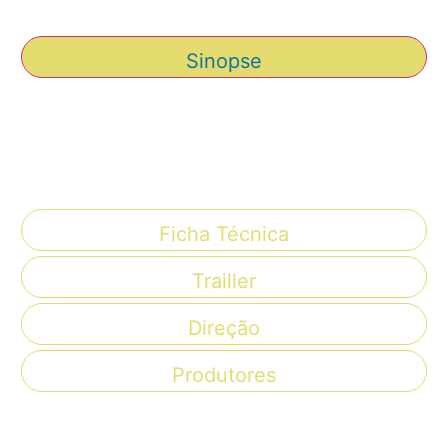
Sinopse
Lorem ipsum dolor sit amet, consectetur
adipiscing elit. Ut elit tellus, luctus nec
ullamcorper mattis, pulvinar dapibus leo.
Ficha Técnica
Trailler
Direção
Produtores