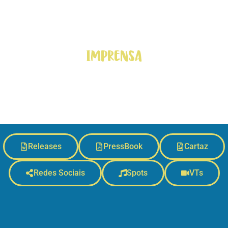
Imprensa
Explore nossa seção de downloads e enriqueça sua
experiência
com o filme “O Céu não pode esperar”. Baixe agora mesmo.
Releases
PressBook
Cartaz
Redes Sociais
Spots
VTs