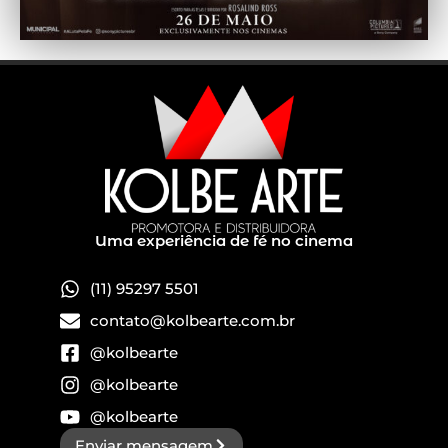
Uma experiência de fé no cinema
(11) 95297 5501
contato@kolbearte.com.br
@kolbearte
@kolbearte
@kolbearte
Enviar mensagem