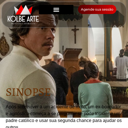
Agende sua sessão
SINOPSE
Após sobreviver a um acidente de moto, um ex-boxeador
e agnóstico começa a se perguntar se pode tornar-se um
padre católico e usar sua segunda chance para ajudar os
outros.