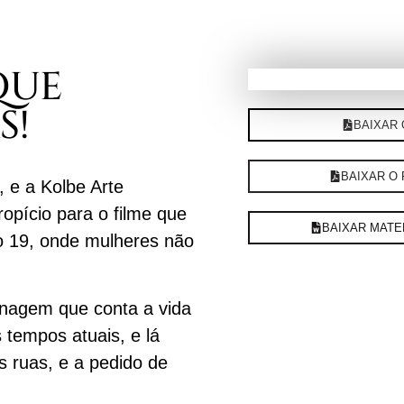
QUE
S!
BAIXAR
BAIXAR O
 e a Kolbe Arte
opício para o filme que
BAIXAR MATE
lo 19, onde mulheres não
onagem que conta a vida
 tempos atuais, e lá
 ruas, e a pedido de