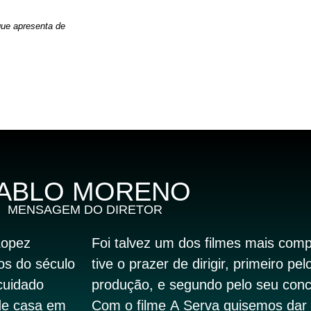
ue apresenta de
ABLO MORENO
MENSAGEM DO DIRETOR
Lopez
Foi talvez um dos filmes mais com
os do século
tive o prazer de dirigir, primeiro pe
cuidado
produção, e segundo pelo seu concei
de casa em
Com o filme
A Serva
quisemos dar 