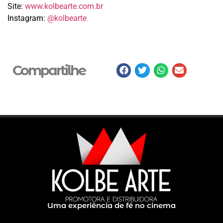
Site:
www.kolbearte.com.br
Instagram:
@kolbearte
Compartilhe
Uma experiência de fé no cinema