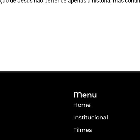
ção de Jesus não pertence apenas à história, mas conti
Menu
Home
Institucional
Filmes