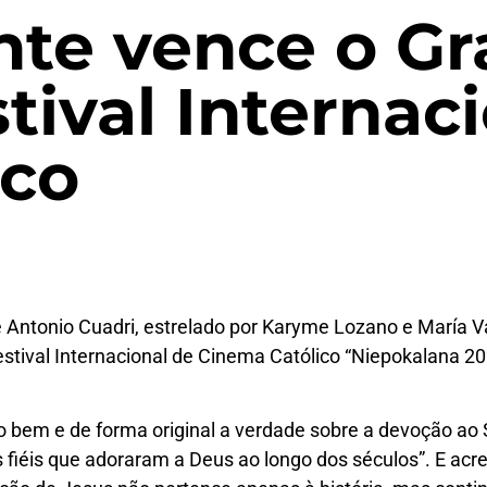
nte vence o G
tival Internac
ico
 e Antonio Cuadri, estrelado por Karyme Lozano e María V
stival Internacional de Cinema Católico “Niepokalana 20
ito bem e de forma original a verdade sobre a devoção a
iéis que adoraram a Deus ao longo dos séculos”.
E acr