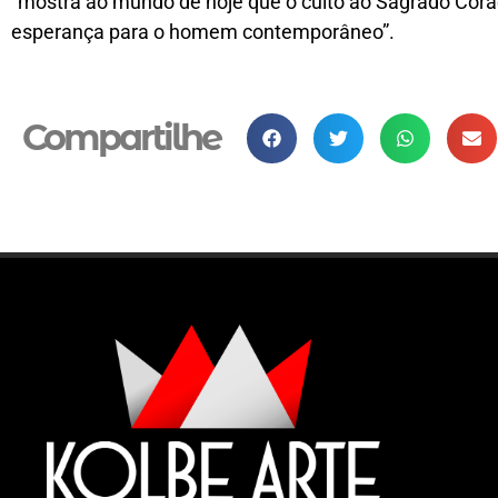
“mostra ao mundo de hoje que o culto ao Sagrado Cora
esperança para o homem contemporâneo”.
Compartilhe