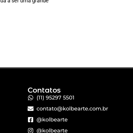
nua a ser uma grande
Contatos
(11) 95297 5501
contato@kolbearte.com.br
@kolbearte
@kolbearte