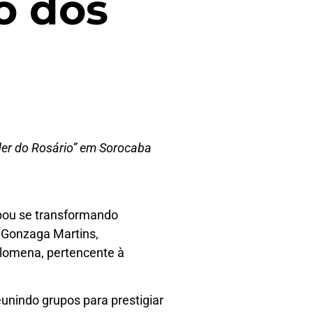
o dos
der do Rosário” em Sorocaba
bou se transformando
 Gonzaga Martins,
Filomena, pertencente à
eunindo grupos para prestigiar