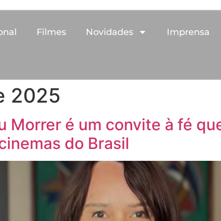
onal
Filmes
Novidades
Imprensa
e 2025
u Morrer é um convite à fé que
 cinemas do Brasil